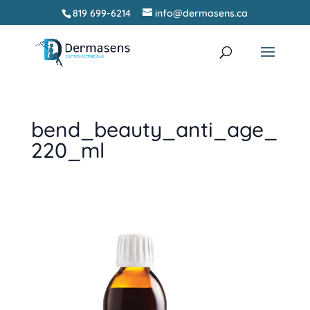
819 699-6214
info@dermasens.ca
Recherche
RECHERCHER
de
produits
bend_beauty_anti_age_
220_ml