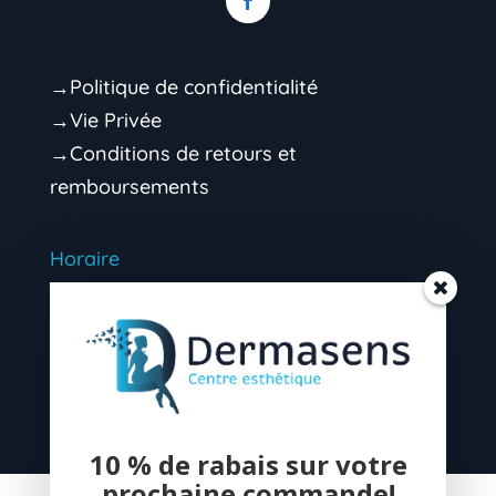
→Politique de confidentialité
→Vie Privée
→Conditions de retours et
remboursements
Horaire
Mardi 9h00 – 16h30 (soir sur rendez-vous)
Mercredi 9h00 – 16h30 (soir sur rendez-
vous)
Jeudi 9h00 – 16H30 (soir sur rendez-vous)
10 % de rabais sur votre
prochaine commande!
Vendredi 9h00 – 13h00 (après-midi sur