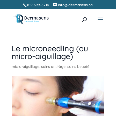
819 699-6214
info@dermasens.ca
Recherche
RECHERCHER
de
produits
Le microneedling (ou
micro-aiguillage)
micro-aiguillage
,
soins anti-âge
,
soins beauté