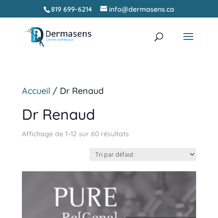
819 699-6214
info@dermasens.ca
Recherche
RECHERCHER
de
produits
Accueil
/ Dr Renaud
Dr Renaud
Affichage de 1–12 sur 60 résultats