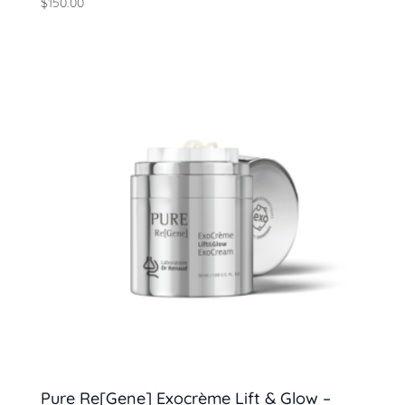
$
150.00
Pure Re[Gene] Exocrème Lift & Glow –