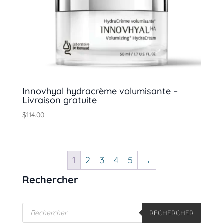
Innovhyal hydracrème volumisante –
Livraison gratuite
$
114.00
1
2
3
4
5
→
Rechercher
Recherche
RECHERCHER
de