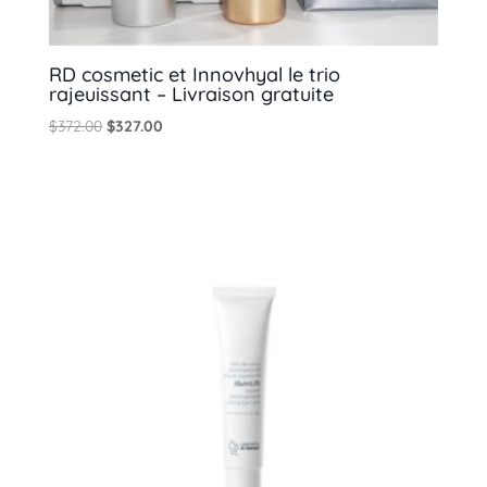
RD cosmetic et Innovhyal le trio
rajeuissant – Livraison gratuite
Le
Le
$
372.00
$
327.00
prix
prix
initial
actuel
était :
est :
$372.00.
$327.00.