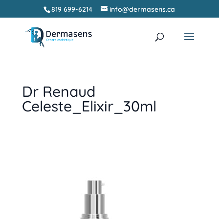
819 699-6214
info@dermasens.ca
Recherche
RECHERCHER
de
produits
Dr Renaud
Celeste_Elixir_30ml