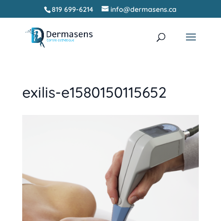
819 699-6214
info@dermasens.ca
Recherche
RECHERCHER
de
produits
exilis-e1580150115652