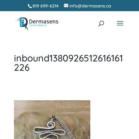
819 699-6214
info@dermasens.ca
Recherche
RECHERCHER
de
produits
inbound1380926512616161
226