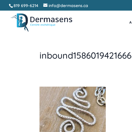
819 699-6214
info@dermasens.ca
A
inbound158601942166