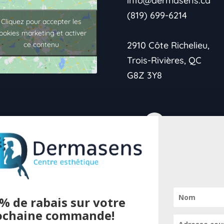
info@dermasens.ca
(819) 699-6214
Cliquez pour accepter les
ookies marketing et activer
2910 Côte Richelieu,
ce contenu
Trois-Rivières, QC
G8Z 3Y8
→Politique de
confidentialité
% de rabais sur votre
→Vie Privée
ochaine commande!
Pour offrir 
→Conditions de retour
cookies pour