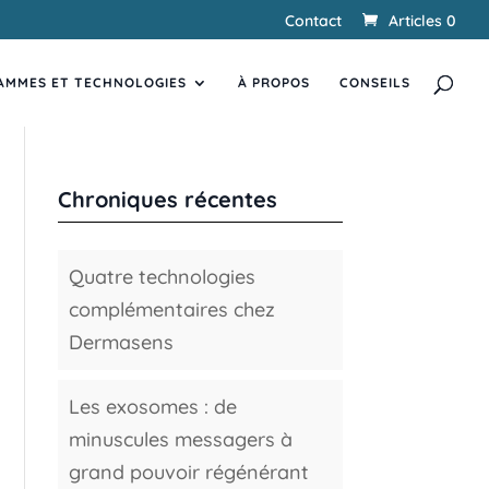
Contact
Articles 0
Recherche
RECHERCHER
de
AMMES ET TECHNOLOGIES
produits
À PROPOS
CONSEILS
Chroniques récentes
Quatre technologies
complémentaires chez
Dermasens
Les exosomes : de
minuscules messagers à
grand pouvoir régénérant