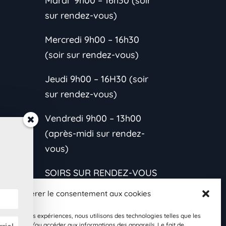
Mardi 9h00 – 16h30 (soir
sur rendez-vous)
Mercredi 9h00 – 16h30
(soir sur rendez-vous)
Jeudi 9h00 – 16H30 (soir
sur rendez-vous)
Vendredi 9h00 – 13h00
(après-midi sur rendez-
vous)
SOIRS SUR RENDEZ-VOUS
CONTACTEZ-MOI
Gérer le consentement aux cookies
*L’horaire est variable
les meilleures expériences, nous utilisons des technologies telles que les
s et
 stocker et/ou accéder aux informations des appareils. Le fait de