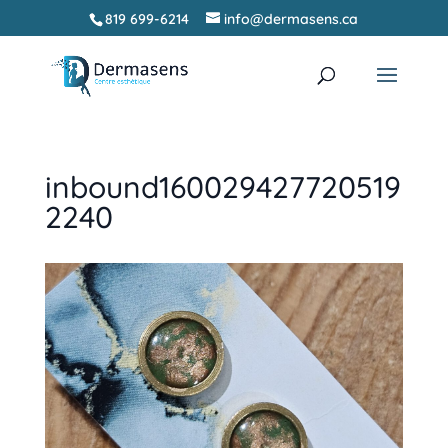
819 699-6214
info@dermasens.ca
Recherche
RECHERCHER
de
produits
inbound160029427720519
2240