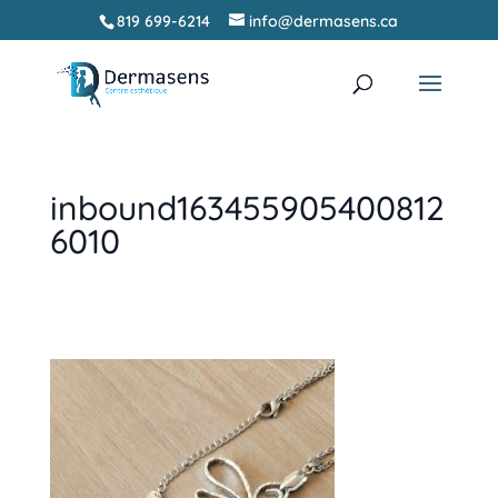
819 699-6214
info@dermasens.ca
Recherche
RECHERCHER
de
produits
inbound163455905400812
6010