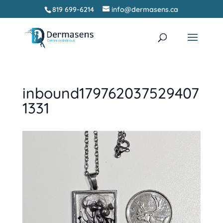
819 699-6214
info@dermasens.ca
Recherche
RECHERCHER
de
produits
inbound179762037529407
1331