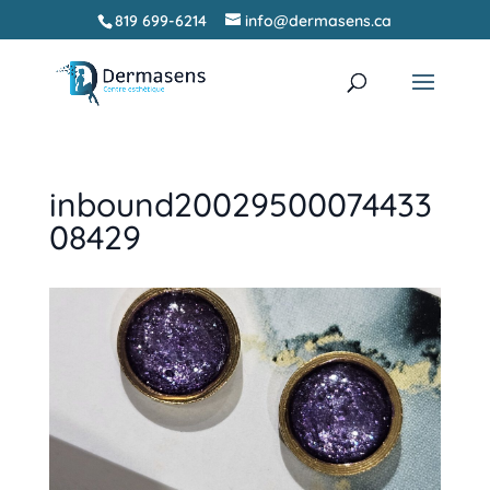
819 699-6214
info@dermasens.ca
Recherche
RECHERCHER
de
produits
inbound20029500074433
08429