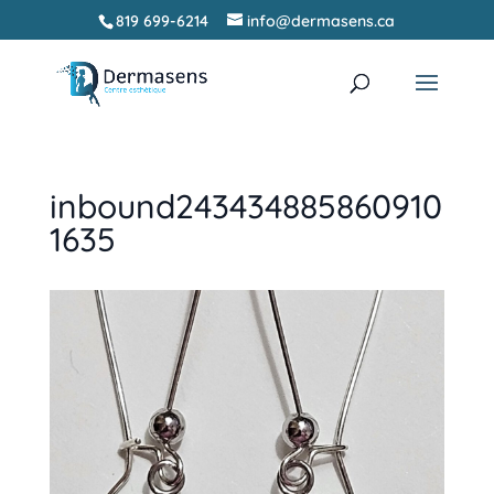
819 699-6214
info@dermasens.ca
Recherche
RECHERCHER
de
produits
inbound243434885860910
1635