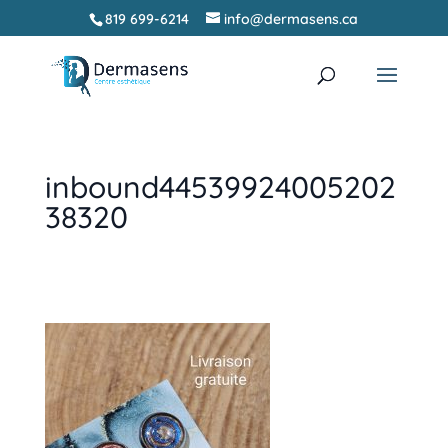
819 699-6214
info@dermasens.ca
Recherche
RECHERCHER
de
produits
inbound44539924005202
38320