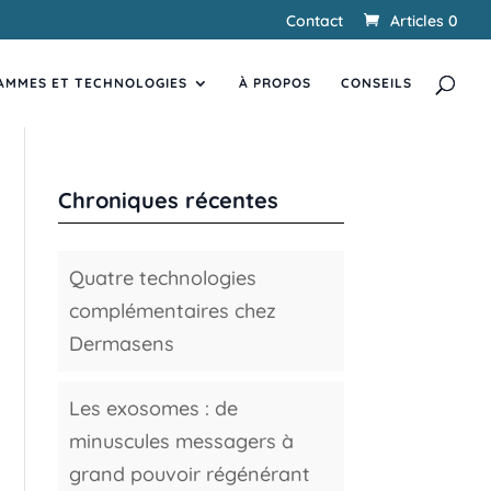
Contact
Articles 0
Recherche
RECHERCHER
de
AMMES ET TECHNOLOGIES
produits
À PROPOS
CONSEILS
Chroniques récentes
Quatre technologies
complémentaires chez
Dermasens
Les exosomes : de
minuscules messagers à
grand pouvoir régénérant