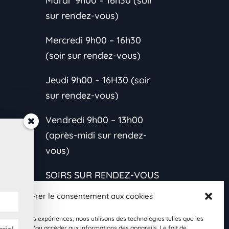
Mardi 9h00 – 16h30 (soir
sur rendez-vous)
Mercredi 9h00 – 16h30
(soir sur rendez-vous)
Jeudi 9h00 – 16H30 (soir
sur rendez-vous)
Vendredi 9h00 – 13h00
(après-midi sur rendez-
vous)
SOIRS SUR RENDEZ-VOUS
CONTACTEZ-MOI
Gérer le consentement aux cookies
*L’horaire est variable
les meilleures expériences, nous utilisons des technologies telles que les
s et
 stocker et/ou accéder aux informations des appareils. Le fait de