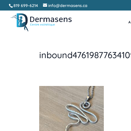
819 699-6214
info@dermasens.ca
A
inbound476198776341