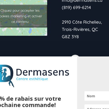
info@dermasens.ca
(819) 699-6214
Cliquez pour accepter les
ookies marketing et activer
2910 Côte Richelieu,
ce contenu
Trois-Rivières, QC
G8Z 3Y8
→Politique de
confidentialité
% de rabais sur votre
→Vie Privée
ochaine commande!
Pour offrir 
→Conditions de retour
cookies pour