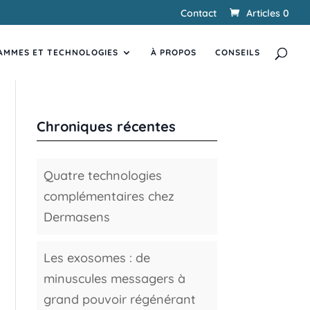
Contact
Articles 0
Recherche
RECHERCHER
de
AMMES ET TECHNOLOGIES
produits
À PROPOS
CONSEILS
Chroniques récentes
Quatre technologies
complémentaires chez
Dermasens
Les exosomes : de
minuscules messagers à
grand pouvoir régénérant