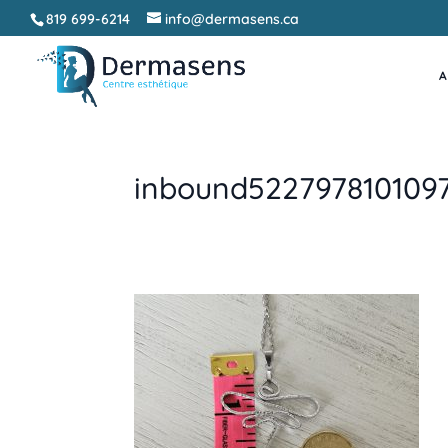
819 699-6214
info@dermasens.ca
A
inbound522797810109