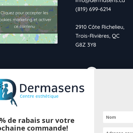
info@dermasens.ca
(819) 699-6214
Cliquez pour accepter les
ookies marketing et activer
2910 Côte Richelieu,
ce contenu
Trois-Rivières, QC
G8Z 3Y8
→Politique de
confidentialité
% de rabais sur votre
→Vie Privée
ochaine commande!
Pour offrir 
→Conditions de retour
cookies pour