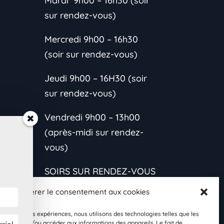
Mardi 9h00 – 16h30 (soir
sur rendez-vous)
Mercredi 9h00 – 16h30
(soir sur rendez-vous)
Jeudi 9h00 – 16H30 (soir
sur rendez-vous)
Vendredi 9h00 – 13h00
(après-midi sur rendez-
vous)
SOIRS SUR RENDEZ-VOUS
CONTACTEZ-MOI
Gérer le consentement aux cookies
*L’horaire est variable
les meilleures expériences, nous utilisons des technologies telles que les
s et
 stocker et/ou accéder aux informations des appareils. Le fait de