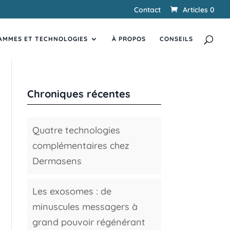
Contact
Articles 0
Recherche
RECHERCHER
de
AMMES ET TECHNOLOGIES
produits
À PROPOS
CONSEILS
Chroniques récentes
Quatre technologies
complémentaires chez
Dermasens
Les exosomes : de
minuscules messagers à
grand pouvoir régénérant