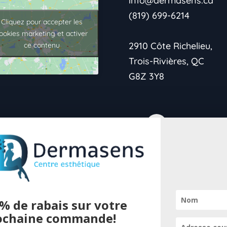
info@dermasens.ca
(819) 699-6214
Cliquez pour accepter les
ookies marketing et activer
2910 Côte Richelieu,
ce contenu
Trois-Rivières, QC
G8Z 3Y8
→Politique de
confidentialité
% de rabais sur votre
→Vie Privée
ochaine commande!
Pour offrir 
→Conditions de retour
cookies pour