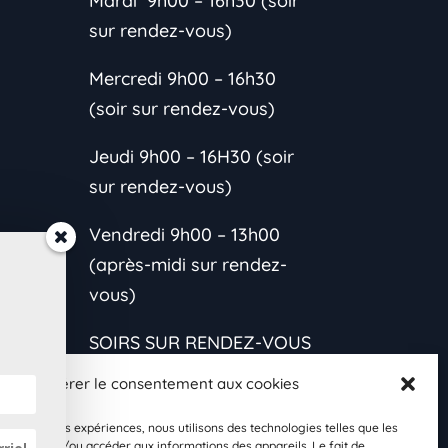
Mardi 9h00 – 16h30 (soir
sur rendez-vous)
Mercredi 9h00 – 16h30
(soir sur rendez-vous)
Jeudi 9h00 – 16H30 (soir
sur rendez-vous)
Vendredi 9h00 – 13h00
(après-midi sur rendez-
vous)
SOIRS SUR RENDEZ-VOUS
CONTACTEZ-MOI
Gérer le consentement aux cookies
*L’horaire est variable
les meilleures expériences, nous utilisons des technologies telles que les
s et
 stocker et/ou accéder aux informations des appareils. Le fait de