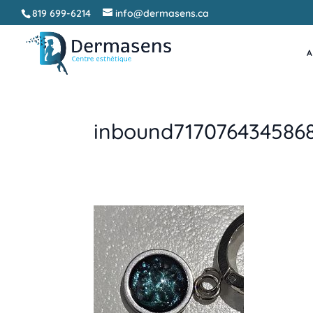
819 699-6214
info@dermasens.ca
A
inbound717076434586