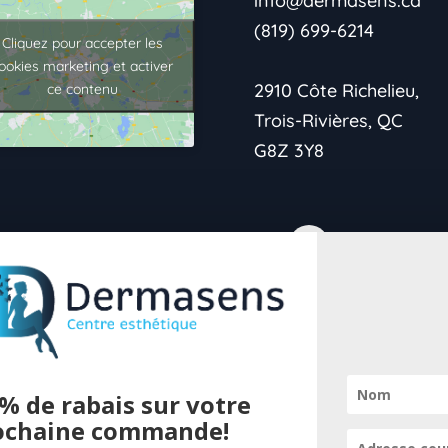
info@dermasens.ca
(819) 699-6214
Cliquez pour accepter les
ookies marketing et activer
2910 Côte Richelieu,
ce contenu
Trois-Rivières, QC
G8Z 3Y8
→Politique de
confidentialité
% de rabais sur votre
→Vie Privée
ochaine commande!
Pour offrir 
→Conditions de retour
cookies pour