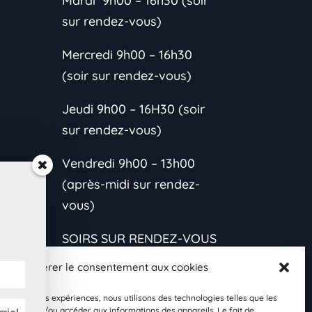
Mardi 9h00 – 16h30 (soir
sur rendez-vous)
Mercredi 9h00 – 16h30
(soir sur rendez-vous)
Jeudi 9h00 – 16H30 (soir
sur rendez-vous)
Vendredi 9h00 – 13h00
(après-midi sur rendez-
vous)
SOIRS SUR RENDEZ-VOUS
CONTACTEZ-MOI
Gérer le consentement aux cookies
*L’horaire est variable
les meilleures expériences, nous utilisons des technologies telles que les
s et
 stocker et/ou accéder aux informations des appareils. Le fait de