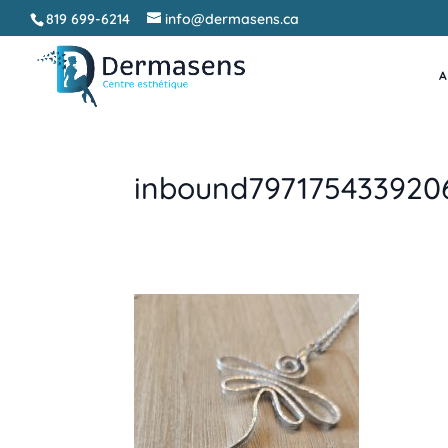
819 699-6214
info@dermasens.ca
A
inbound797175433920