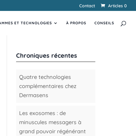
Contact
Articles 0
Recherche
RECHERCHER
de
AMMES ET TECHNOLOGIES
produits
À PROPOS
CONSEILS
Chroniques récentes
Quatre technologies
complémentaires chez
Dermasens
Les exosomes : de
minuscules messagers à
grand pouvoir régénérant