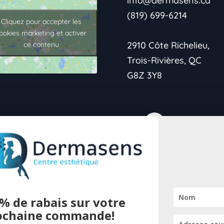
info@dermasens.ca
(819) 699-6214
Cliquez pour accepter les
ookies marketing et activer
2910 Côte Richelieu,
ce contenu
Trois-Rivières, QC
G8Z 3Y8
→Politique de
confidentialité
% de rabais sur votre
→Vie Privée
ochaine commande!
Pour offrir 
→Conditions de retour
cookies pour