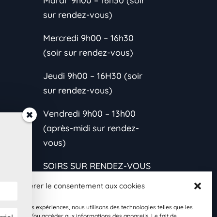
Mardi 9h00 – 16h30 (soir
sur rendez-vous)
Mercredi 9h00 – 16h30
(soir sur rendez-vous)
Jeudi 9h00 – 16H30 (soir
sur rendez-vous)
Vendredi 9h00 – 13h00
(après-midi sur rendez-
vous)
SOIRS SUR RENDEZ-VOUS
CONTACTEZ-MOI
Gérer le consentement aux cookies
*L’horaire est variable
les meilleures expériences, nous utilisons des technologies telles que les
s et
 stocker et/ou accéder aux informations des appareils. Le fait de