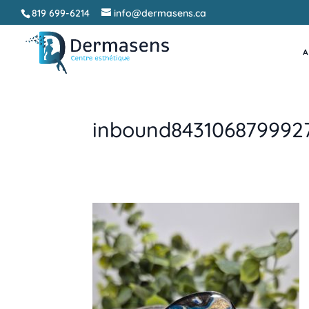
819 699-6214
info@dermasens.ca
A
inbound843106879992