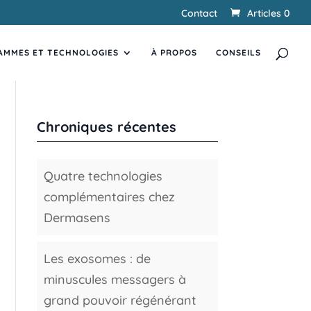
Contact
Articles 0
Recherche
RECHERCHER
de
AMMES ET TECHNOLOGIES
produits
À PROPOS
CONSEILS
Chroniques récentes
Quatre technologies
complémentaires chez
Dermasens
Les exosomes : de
minuscules messagers à
grand pouvoir régénérant