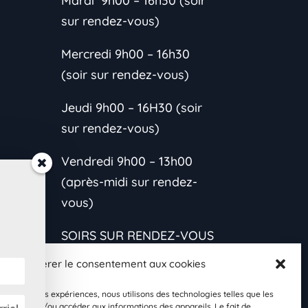
Mardi 9h00 – 16h30 (soir
sur rendez-vous)
Mercredi 9h00 – 16h30
(soir sur rendez-vous)
Jeudi 9h00 – 16H30 (soir
sur rendez-vous)
Vendredi 9h00 – 13h00
(après-midi sur rendez-
vous)
SOIRS SUR RENDEZ-VOUS
CONTACTEZ-MOI
Gérer le consentement aux cookies
*L’horaire est variable
les meilleures expériences, nous utilisons des technologies telles que les
s et
 stocker et/ou accéder aux informations des appareils. Le fait de