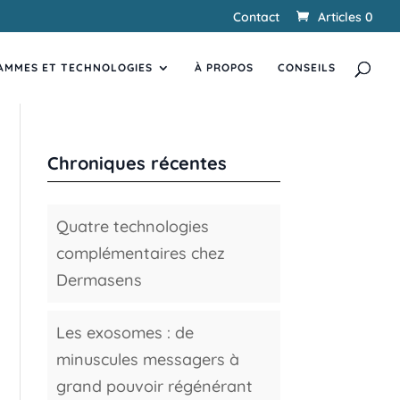
Contact
Articles 0
Recherche
RECHERCHER
de
AMMES ET TECHNOLOGIES
produits
À PROPOS
CONSEILS
Chroniques récentes
Quatre technologies
complémentaires chez
Dermasens
Les exosomes : de
minuscules messagers à
grand pouvoir régénérant