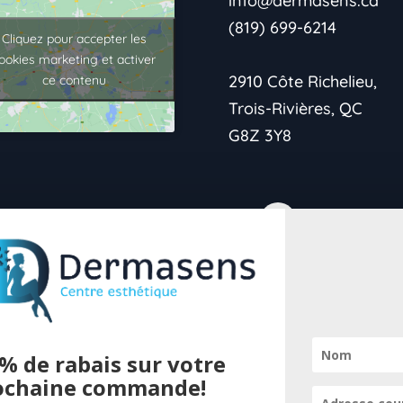
info@dermasens.ca
(819) 699-6214
Cliquez pour accepter les
ookies marketing et activer
2910 Côte Richelieu,
ce contenu
Trois-Rivières, QC
G8Z 3Y8
→Politique de
confidentialité
% de rabais sur votre
→Vie Privée
ochaine commande!
Pour offrir 
→Conditions de retour
cookies pour