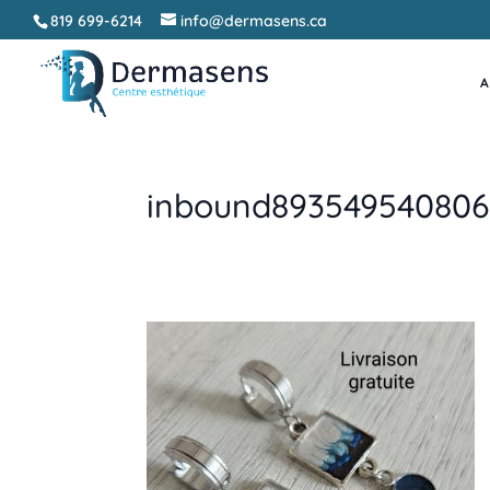
819 699-6214
info@dermasens.ca
A
inbound893549540806