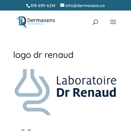
819 699-6214
info@dermasens.ca
Recherche
RECHERCHER
de
produits
logo dr renaud