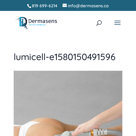
819 699-6214
info@dermasens.ca
Recherche
RECHERCHER
de
produits
lumicell-e1580150491596