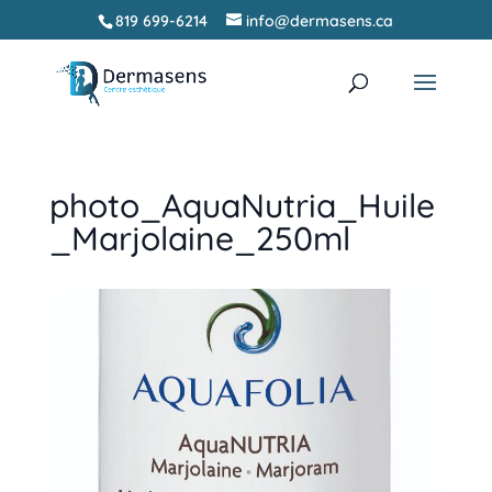
819 699-6214
info@dermasens.ca
Recherche
RECHERCHER
de
produits
photo_AquaNutria_Huile
_Marjolaine_250ml