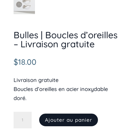
Bulles | Boucles d’oreilles
– Livraison gratuite
$
18.00
Livraison gratuite
Boucles d’oreilles en acier inoxydable
doré.
quantité
Ajouter au panier
de
Bulles