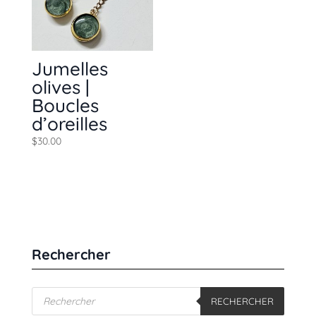
Jumelles
olives |
Boucles
d’oreilles
$
30.00
Rechercher
Recherche
RECHERCHER
de