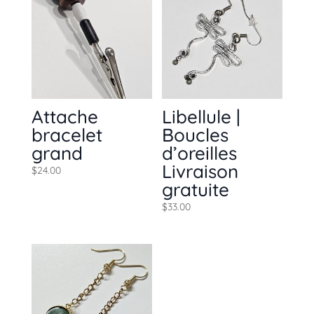
Attache
Libellule |
bracelet
Boucles
grand
d’oreilles
Livraison
$
24.00
gratuite
$
33.00