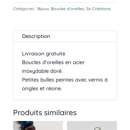
|
Catégories :
Bijoux
,
Boucles d'oreilles
,
So Créations
Boucles
d'oreilles
-
Description
Livraison
gratuite
Livraison gratuite
Boucles d'oreilles en acier
inoxydable doré.
Petites bulles peintes avec vernis à
ongles et résine.
Produits similaires