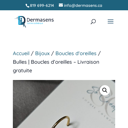
819 699-6214
info@dermasens.ca
Recherche
RECHERCHER
de
produits
Accueil
/
Bijoux
/
Boucles d'oreilles
/
Bulles | Boucles d’oreilles – Livraison
gratuite