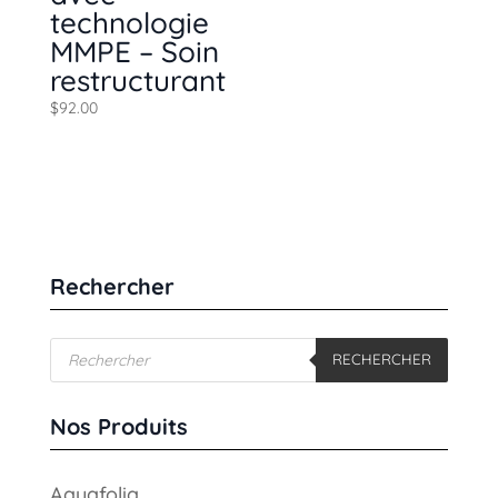
technologie
MMPE – Soin
restructurant
$
92.00
Rechercher
Recherche
RECHERCHER
de
produits
Nos Produits
Aquafolia