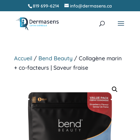
819 699-6214
info@dermasens.ca
Recherche
RECHERCHER
de
produits
Accueil
/
Bend Beauty
/ Collagène marin
+ co-facteurs | Saveur fraise