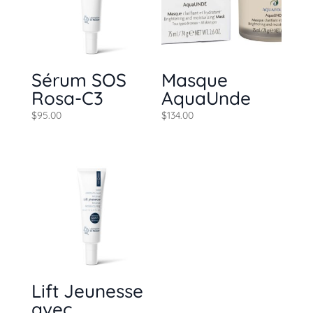
Sérum SOS
Masque
Rosa-C3
AquaUnde
$
95.00
$
134.00
Lift Jeunesse
avec