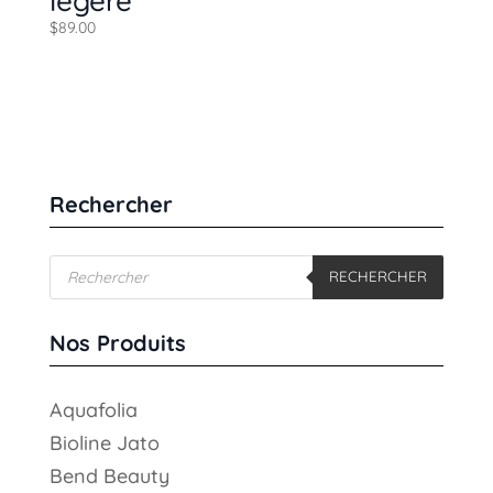
légère
$
89.00
Rechercher
Recherche
RECHERCHER
de
produits
Nos Produits
Aquafolia
Bioline Jato
Bend Beauty