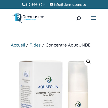
819 699-6214
info@dermasens.ca
Recherche
RECHERCHER
de
produits
Accueil
/
Rides
/ Concentré AquaUNDE