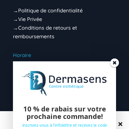
→Politique de confidentialité
→Vie Privée
→Conditions de retours et
remboursements
Horaire
Mardi 9h00 – 16h30 (soir sur rendez-vous)
Mercredi 9h00 – 16h30 (soir sur rendez-
vous)
Jeudi 9h00 – 16H30 (soir sur rendez-vous)
10 % de rabais sur votre
prochaine commande!
Vendredi 9h00 – 13h00 (après-midi sur
Gérer le consentement aux
rendez-vous)
Inscrivez-vous à l'infolettre et recevez le code
cookies