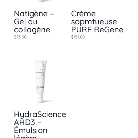
Natigène –
Crème
Gel au
sopmtueuse
collagène
PURE ReGene
$
73.00
$
151.00
HydraScience
AHD3 –
Émulsion