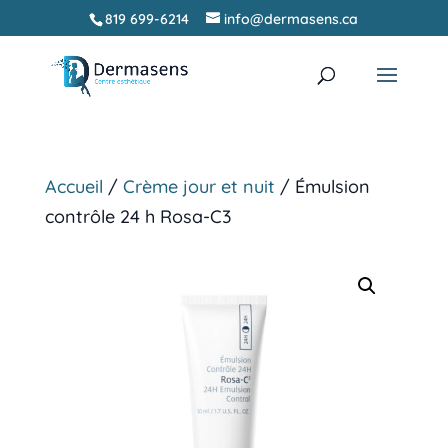
819 699-6214
info@dermasens.ca
Recherche
RECHERCHER
de
produits
Accueil
/
Crème jour et nuit
/ Émulsion
contrôle 24 h Rosa-C3