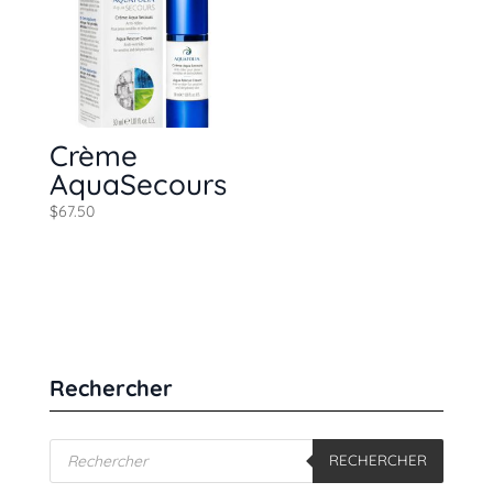
Crème
AquaSecours
$
67.50
Rechercher
Recherche
RECHERCHER
de
produits