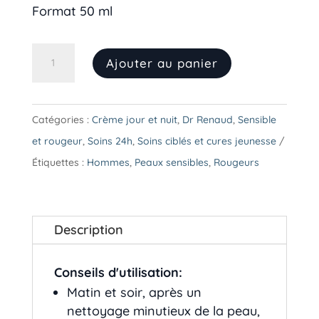
Format 50 ml
quantité
Ajouter au panier
de
Émulsion
contrôle
Catégories :
Crème jour et nuit
,
Dr Renaud
,
Sensible
24
et rougeur
,
Soins 24h
,
Soins ciblés et cures jeunesse
h
Étiquettes :
Hommes
,
Peaux sensibles
,
Rougeurs
Rosa-
C3
Description
Conseils d'utilisation:
Matin et soir, après un
nettoyage minutieux de la peau,