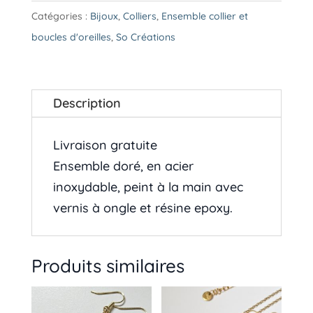
nébuleuses
Catégories :
Bijoux
,
Colliers
,
Ensemble collier et
20
boucles d'oreilles
,
So Créations
|
Collier
et
Description
boucles
-
Livraison gratuite
Livraison
Ensemble doré, en acier
gratuite
inoxydable, peint à la main avec
vernis à ongle et résine epoxy.
Produits similaires