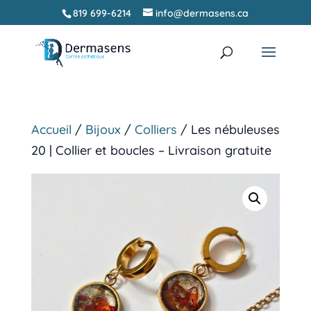
819 699-6214
info@dermasens.ca
Recherche
RECHERCHER
de
produits
Accueil
/
Bijoux
/
Colliers
/ Les nébuleuses
20 | Collier et boucles – Livraison gratuite