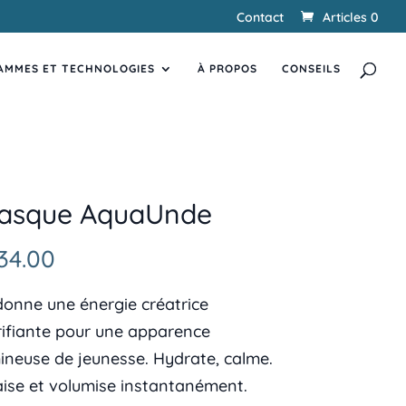
Contact
Articles 0
Recherche
RECHERCHER
de
AMMES ET TECHNOLOGIES
produits
À PROPOS
CONSEILS
asque AquaUnde
34.00
onne une énergie créatrice
rifiante pour une apparence
ineuse de jeunesse. Hydrate, calme.
ise et volumise instantanément.