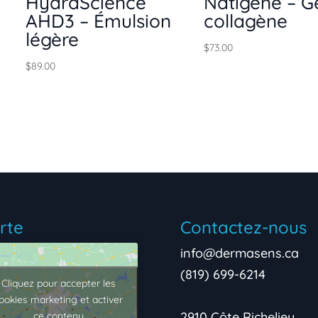
HydraScience
Natigène – G
AHD3 – Émulsion
collagène
légère
$
73.00
$
89.00
rte
Contactez-nous
info@dermasens.ca
(819) 699-6214
Cliquez pour accepter les
ookies marketing et activer
2910 Côte Richelieu,
ce contenu