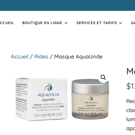
CCUEIL
BOUTIQUE EN LIGNE
SERVICES ET TARIFS
G
Accueil
/
Rides
/ Masque AquaUnde
M
$
1
Red
cla
lum
apa