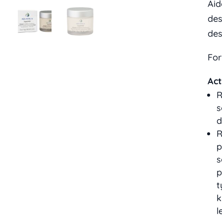
Aid
des
des
For
Act
R
s
d
R
p
s
p
t
k
l