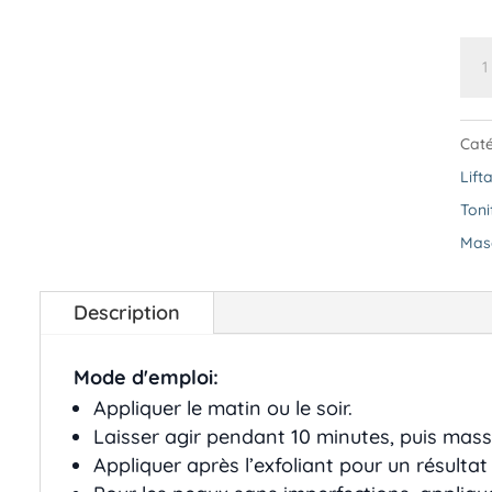
qua
de
Ma
Caté
Aq
Lift
Toni
Mas
Description
Mode d'emploi:
Appliquer le matin ou le soir.
Laisser agir pendant 10 minutes, puis masse
Appliquer après l’exfoliant pour un résultat