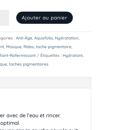
ntité
Ajouter au panier
sque
gories :
Anti-Âge
,
Aquafolia
,
Hydratation
,
uaUnde
ant
,
Masque
,
Rides
,
tache pigmentaire
,
fiant-Rafermissant
Étiquettes :
Hydratant
,
que
,
taches pigmentaires
r avec de l’eau et rincer.
 optimal.