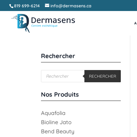
819 699-6214
info@dermasens.ca
A
Rechercher
Recherche
RECHERCHER
de
produits
Nos Produits
Aquafolia
Bioline Jato
Bend Beauty