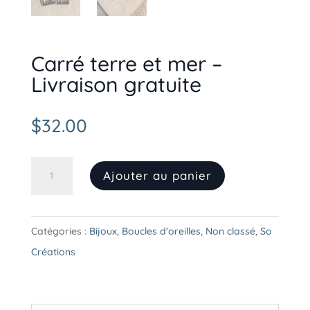
Carré terre et mer –
Livraison gratuite
$
32.00
quantité
Ajouter au panier
de
Carré
terre
Catégories :
Bijoux
,
Boucles d'oreilles
,
Non classé
,
So
et
Créations
mer
-