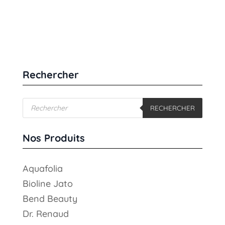
Rechercher
Recherche
RECHERCHER
de
produits
Nos Produits
Aquafolia
Bioline Jato
Bend Beauty
Dr. Renaud