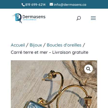
819 699-6214
info@dermasens.ca
Recherche
RECHERCHER
de
produits
Accueil
/
Bijoux
/
Boucles d'oreilles
/
Carré terre et mer – Livraison gratuite