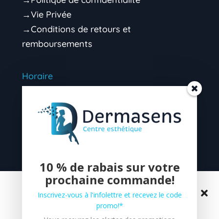
→Vie Privée
→Conditions de retours et
remboursements
Horaire
Mardi 9h00 – 16h30 (soir sur rendez-vous)
Mercredi 9h00 – 16h30 (soir sur rendez-
vous)
Jeudi 9h00 – 16H30 (soir sur rendez-vous)
10 % de rabais sur votre
prochaine commande!
Vendredi 9h00 – 13h00 (après-midi sur
Gérer le consentement aux
rendez-vous)
Inscrivez-vous à l'infolettre et recevez le code
cookies
promo!*
SOIRS SUR RENDEZ-VOUS CONTACTEZ-