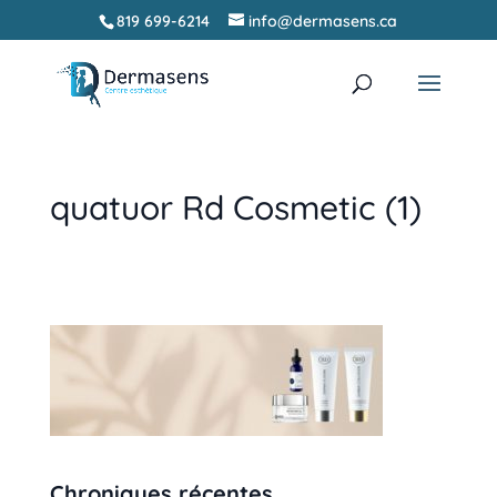
819 699-6214
info@dermasens.ca
Recherche
RECHERCHER
de
produits
quatuor Rd Cosmetic (1)
Chroniques récentes