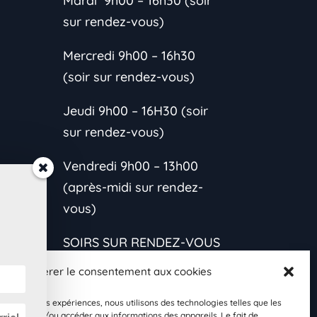
Mardi 9h00 – 16h30 (soir
sur rendez-vous)
Mercredi 9h00 – 16h30
(soir sur rendez-vous)
Jeudi 9h00 – 16H30 (soir
sur rendez-vous)
Vendredi 9h00 – 13h00
(après-midi sur rendez-
vous)
SOIRS SUR RENDEZ-VOUS
CONTACTEZ-MOI
Gérer le consentement aux cookies
*L’horaire est variable
les meilleures expériences, nous utilisons des technologies telles que les
s et
 stocker et/ou accéder aux informations des appareils. Le fait de