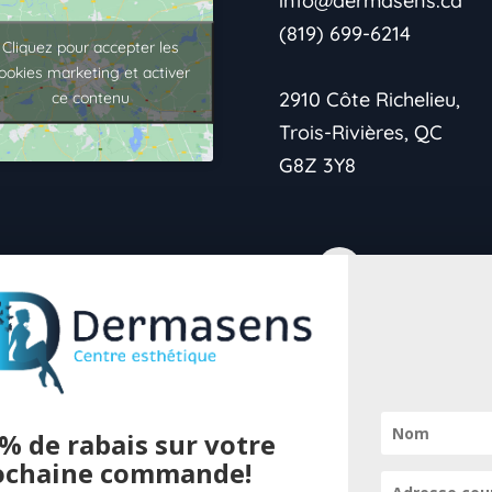
info@dermasens.ca
(819) 699-6214
Cliquez pour accepter les
ookies marketing et activer
2910 Côte Richelieu,
ce contenu
Trois-Rivières, QC
G8Z 3Y8
→Politique de
confidentialité
% de rabais sur votre
→Vie Privée
ochaine commande!
Pour offrir 
→Conditions de retour
cookies pour