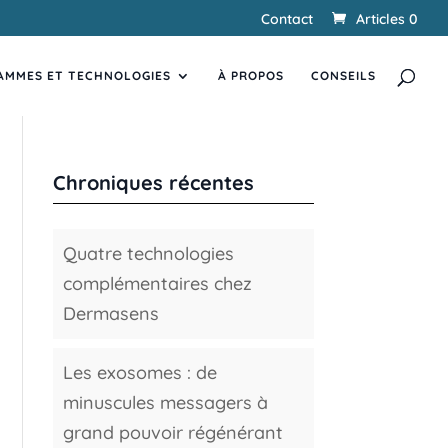
Contact
Articles 0
Recherche
RECHERCHER
de
AMMES ET TECHNOLOGIES
produits
À PROPOS
CONSEILS
Chroniques récentes
Quatre technologies
complémentaires chez
Dermasens
Les exosomes : de
minuscules messagers à
grand pouvoir régénérant