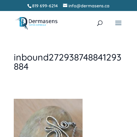
819 699-6214
info@dermasens.ca
Recherche
RECHERCHER
de
produits
inbound272938748841293
884