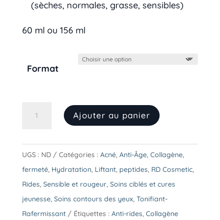
(sèches, normales, grasse, sensibles)
60 ml ou 156 ml
Format
quantité
Ajouter au panier
de
RD
Cosmetic-
UGS :
ND
Catégories :
Acné
,
Anti-Âge
,
Collagène
,
Gel
fermeté
,
Hydratation
,
Liftant
,
peptides
,
RD Cosmetic
,
régénérant
Rides
,
Sensible et rougeur
,
Soins ciblés et cures
anti-
jeunesse
,
Soins contours des yeux
,
Tonifiant-
âge
Rafermissant
Étiquettes :
Anti-rides
,
Collagène