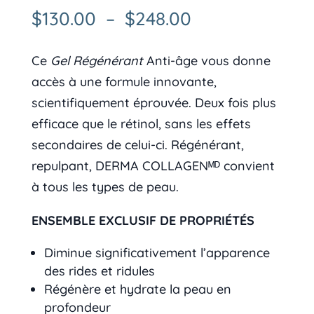
Plage
$
130.00
–
$
248.00
de
prix :
Ce
Gel Régénérant
Anti-âge vous donne
$130.00
accès à une formule innovante,
à
scientifiquement éprouvée. Deux fois plus
$248.00
efficace que le rétinol, sans les effets
secondaires de celui-ci. Régénérant,
repulpant, DERMA COLLAGENᴹᴰ convient
à tous les types de peau.
ENSEMBLE EXCLUSIF DE PROPRIÉTÉS
Diminue significativement l’apparence
des rides et ridules
Régénère et hydrate la peau en
profondeur