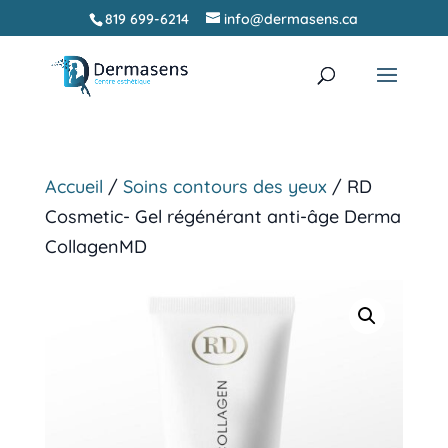
819 699-6214
info@dermasens.ca
Recherche
RECHERCHER
de
produits
Accueil
/
Soins contours des yeux
/ RD
Cosmetic- Gel régénérant anti-âge Derma
CollagenMD