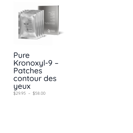
Pure
Kronoxyl-9 –
Patches
contour des
yeux
Plage
$
29.95
–
$
58.00
de
prix :
$29.95
à
$58.00