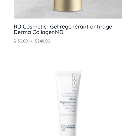
RD Cosmetic- Gel régénérant anti-âge
Derma CollagenMD
Plage
$
130.00
–
$
248.00
de
prix :
$130.00
à
$248.00