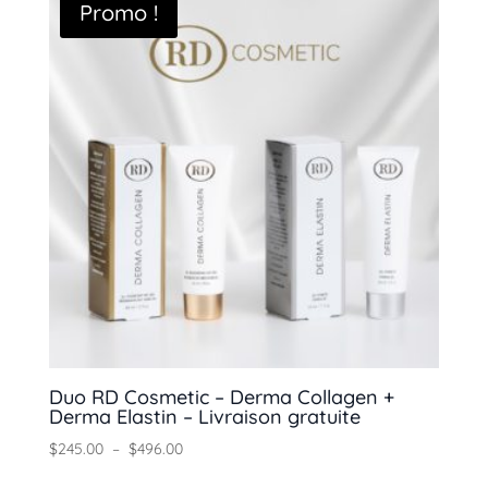
Promo !
Duo RD Cosmetic – Derma Collagen +
Derma Elastin – Livraison gratuite
Plage
$
245.00
–
$
496.00
de