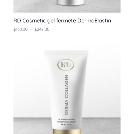
RD Cosmetic gel fermeté DermaElastin
Plage
$
130.00
–
$
248.00
de
prix :
$130.00
à
$248.00