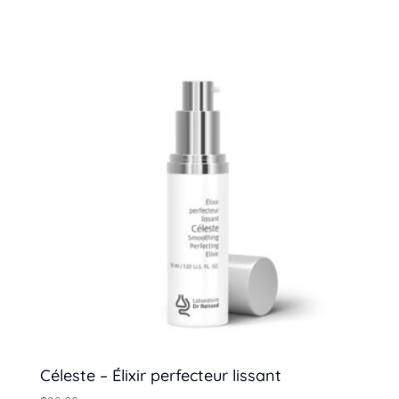
Céleste – Élixir perfecteur lissant