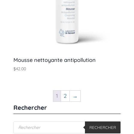
Mousse nettoyante antipollution
$
42.00
1
2
→
Rechercher
Recherche
RECHERCHER
de