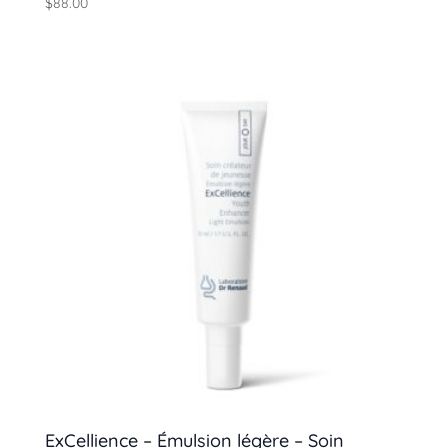
$
88.00
ExCellience – Émulsion légère – Soin