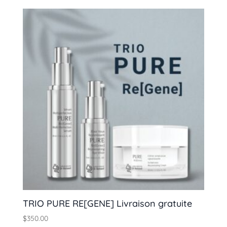
prix :
$245.00
à
$496.00
TRIO PURE RE[GENE] Livraison gratuite
$
350.00