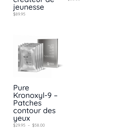
jeunesse
$
89.95
Pure
Kronoxyl-9 –
Patches
contour des
yeux
Plage
$
29.95
–
$
58.00