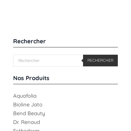
de
prix :
$29.95
à
$58.00
Rechercher
Recherche
RECHERCHER
de
produits
Nos Produits
Aquafolia
Bioline Jato
Bend Beauty
Dr. Renaud
Esthederm