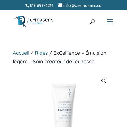
819 699-6214
info@dermasens.ca
Recherche
RECHERCHER
de
produits
Accueil
/
Rides
/ ExCellience – Émulsion
légère – Soin créateur de jeunesse